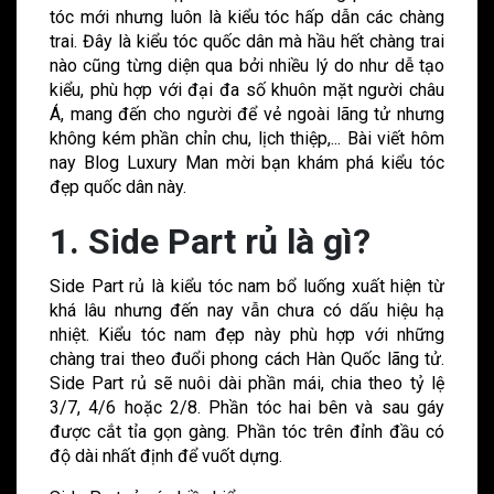
tóc mới nhưng luôn là kiểu tóc hấp dẫn các chàng
trai. Đây là kiểu tóc quốc dân mà hầu hết chàng trai
nào cũng từng diện qua bởi nhiều lý do như dễ tạo
kiểu, phù hợp với đại đa số khuôn mặt người châu
Á, mang đến cho người để vẻ ngoài lãng tử nhưng
không kém phần chỉn chu, lịch thiệp,... Bài viết hôm
nay Blog Luxury Man mời bạn khám phá kiểu tóc
đẹp quốc dân này.
1. Side Part rủ là gì?
Side Part rủ là kiểu tóc nam bổ luống xuất hiện từ
khá lâu nhưng đến nay vẫn chưa có dấu hiệu hạ
nhiệt. Kiểu tóc nam đẹp này phù hợp với những
chàng trai theo đuổi phong cách Hàn Quốc lãng tử.
Side Part rủ sẽ nuôi dài phần mái, chia theo tỷ lệ
3/7, 4/6 hoặc 2/8. Phần tóc hai bên và sau gáy
được cắt tỉa gọn gàng. Phần tóc trên đỉnh đầu có
độ dài nhất định để vuốt dựng.