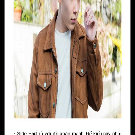
- Side Part rủ với độ xoăn mạnh: Để kiểu này phải